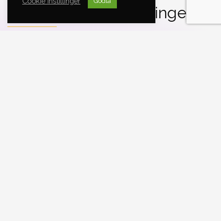
Cookie instillinger
Godta
Populære pakkeløsninger
Drop in
Deltakeravgift
Leie av utstyr
Leie av camo kjeldress
500 kuler pr person
Info