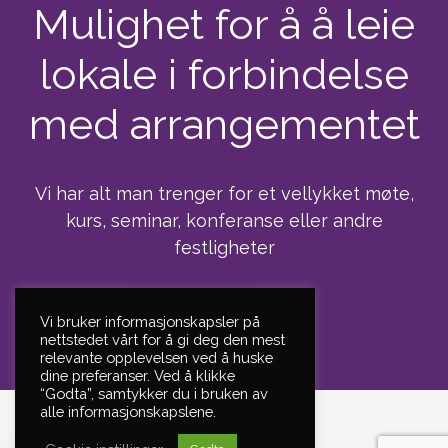
Mulighet for å å leie
lokale i forbindelse
med arrangementet
Vi har alt man trenger for et vellykket møte,
kurs, seminar, konferanse eller andre
festligheter
Les mer
Vi bruker informasjonskapsler på
nettstedet vårt for å gi deg den mest
relevante opplevelsen ved å huske
dine preferanser. Ved å klikke
“Godta”, samtykker du i bruken av
alle informasjonskapslene.